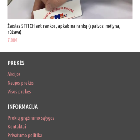
Žaislas STITCH ant rankos, apkabina ranką (spalvos: mėlyna,
rūžava)
7.00
€
PREKĖS
Akcijos
Naujos prekės
Visos prekės
INFORMACIJA
Prekių grąžinimo sąlygos
Kontaktai
Privatumo politika