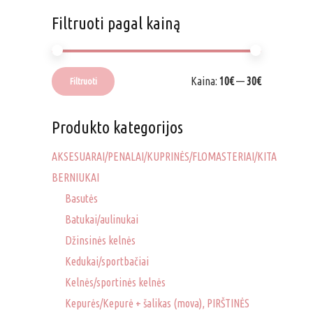
Filtruoti pagal kainą
Min
Maks
Kaina:
10€
—
30€
Filtruoti
kaina
kaina
Produkto kategorijos
AKSESUARAI/PENALAI/KUPRINĖS/FLOMASTERIAI/KITA
BERNIUKAI
Basutės
Batukai/aulinukai
Džinsinės kelnės
Kedukai/sportbačiai
Kelnės/sportinės kelnės
Kepurės/Kepurė + šalikas (mova), PIRŠTINĖS