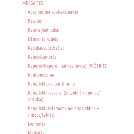
MERGAITĖS
Apatinės maikutės/kelnaitės
Basutės
Batukai/aulinukai
Džinsinės kelnės
Kedukai/sportbačiai
Kelnės/tamprės
Kepurės/Kepurė + šalikas (mova), PIRŠTINĖS
Kombinezonai
Komplektai su pašiltinimu
Komplektai vasarai (palaidinė + sijonas/
šortukai)
Komplektukai (marškinėliai/palaidinė +
timpos/kelnės)
Liemenės
Maikutės