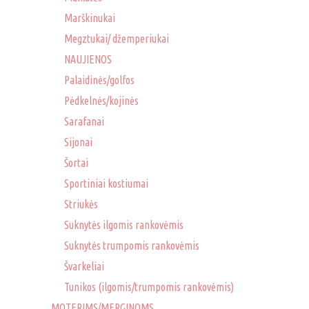
Marškinukai
Megztukai/ džemperiukai
NAUJIENOS
Palaidinės/golfos
Pėdkelnės/kojinės
Sarafanai
Sijonai
Šortai
Sportiniai kostiumai
Striukės
Suknytės ilgomis rankovėmis
Suknytės trumpomis rankovėmis
Švarkeliai
Tunikos (ilgomis/trumpomis rankovėmis)
MOTERIMS/MERGINOMS