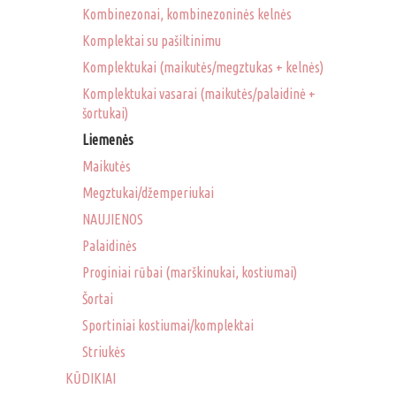
Kombinezonai, kombinezoninės kelnės
Komplektai su pašiltinimu
Komplektukai (maikutės/megztukas + kelnės)
Komplektukai vasarai (maikutės/palaidinė +
šortukai)
Liemenės
Maikutės
Megztukai/džemperiukai
NAUJIENOS
Palaidinės
Proginiai rūbai (marškinukai, kostiumai)
Šortai
Sportiniai kostiumai/komplektai
Striukės
KŪDIKIAI