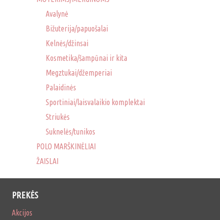
Avalynė
Bižuterija/papuošalai
Kelnės/džinsai
Kosmetika/šampūnai ir kita
Megztukai/džemperiai
Palaidinės
Sportiniai/laisvalaikio komplektai
Striukės
Suknelės/tunikos
POLO MARŠKINĖLIAI
ŽAISLAI
PREKĖS
Akcijos