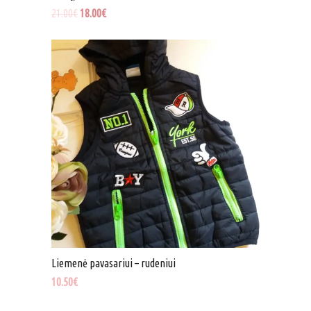
21.00
€
18.00
€
Liemenė pavasariui – rudeniui
10.50
€