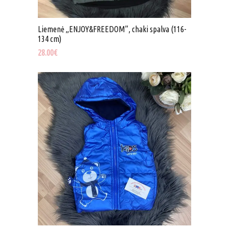
Liemenė „ENJOY&FREEDOM”, chaki spalva (116-
134 cm)
28.00
€