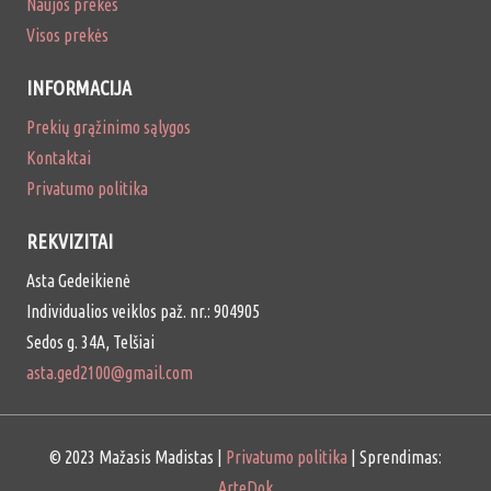
Naujos prekės
Visos prekės
INFORMACIJA
Prekių grąžinimo sąlygos
Kontaktai
Privatumo politika
REKVIZITAI
Asta Gedeikienė
Individualios veiklos paž. nr.: 904905
Sedos g. 34A, Telšiai
asta.ged2100@gmail.com
© 2023 Mažasis Madistas |
Privatumo politika
| Sprendimas:
ArteDok