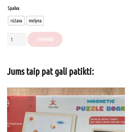
Spalva
rūžava
mėlyna
produkto
Į krepšelį
kiekis:
STITCH
kvėpuojantis
Jums taip pat gali patikti:
migdukas,
spalvos:
rūžava
ir
mėlyna