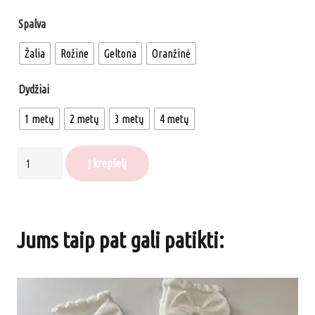
Spalva
Žalia
Rožine
Geltona
Oranžinė
Dydžiai
1 metų
2 metų
3 metų
4 metų
produkto
Į krepšelį
kiekis:
Vaikiškos
giedrutės
Jums taip pat gali patikti: