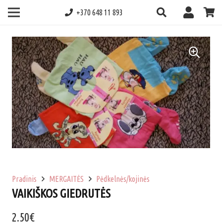
+370 648 11 893
Pradinis
MERGAITĖS
Pėdkelnės/kojinės
VAIKIŠKOS GIEDRUTĖS
2.50
€