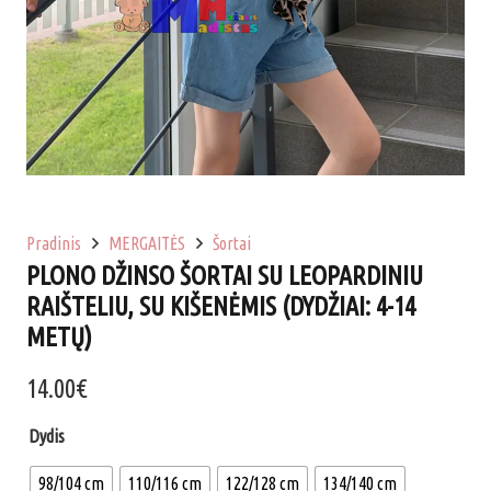
Pradinis
MERGAITĖS
Šortai
PLONO DŽINSO ŠORTAI SU LEOPARDINIU
RAIŠTELIU, SU KIŠENĖMIS (DYDŽIAI: 4-14
METŲ)
14.00
€
Dydis
98/104 cm
110/116 cm
122/128 cm
134/140 cm