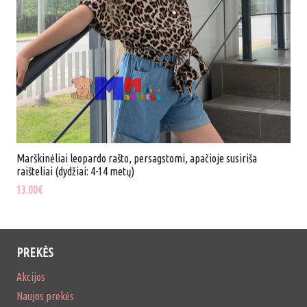
metų)
Marškinėliai leopardo rašto, persagstomi, apačioje susiriša
raišteliai (dydžiai: 4-14 metų)
13.00
€
PREKĖS
Akcijos
Naujos prekės