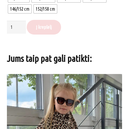
146/152 cm
152/158 cm
produkto
Į krepšelį
kiekis:
Plono
džinso
Jums taip pat gali patikti:
šortai
su
leopardiniu
raišteliu,
su
kišenėmis
(dydžiai:
4-
14