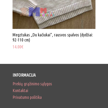
Megztukas „Du kačiukai”, rausvos spalvos (dydžiai:
92-110 cm)
14.00
€
INFORMACIJA
Prekių grąžinimo sąlygos
Kontaktai
Privatumo politika