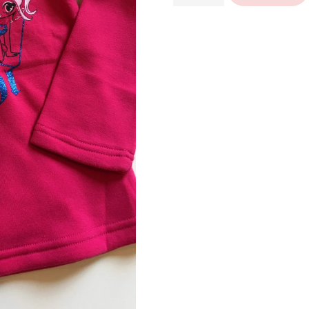
Palaidinės
ilgomis
rankovėmis
(pašiltintos)