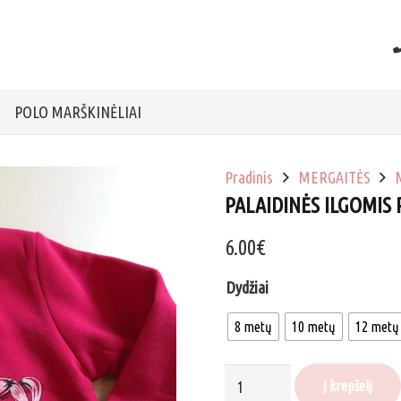
POLO MARŠKINĖLIAI
Pradinis
MERGAITĖS
PALAIDINĖS ILGOMIS 
6.00
€
Dydžiai
8 metų
10 metų
12 metų
produkto
Į krepšelį
kiekis: