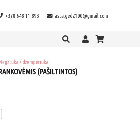
+370 648 11 893
asta.ged2100@gmail.com
Megztukai/ džemperiukai
RANKOVĖMIS (PAŠILTINTOS)