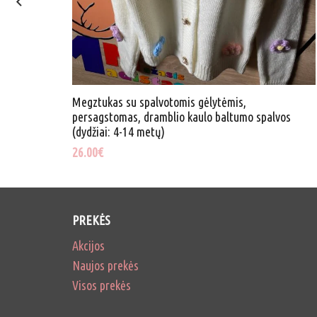
vos
Megztukas su spalvotomis gėlytėmis,
persagstomas, dramblio kaulo baltumo spalvos
(dydžiai: 4-14 metų)
26.00
€
PREKĖS
Akcijos
Naujos prekės
Visos prekės