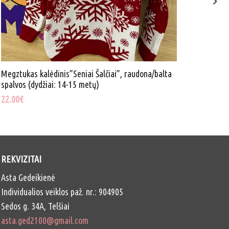
Megztukas kalėdinis”Seniai Šalčiai”, raudona/balta
Džempe
spalvos (dydžiai: 14-15 metų)
gobtuvu
metų)
22.00
€
13.50
€
REKVIZITAI
Asta Gedeikienė
Individualios veiklos paž. nr.: 904905
Sedos g. 34A, Telšiai
asta.ged2100@gmail.com