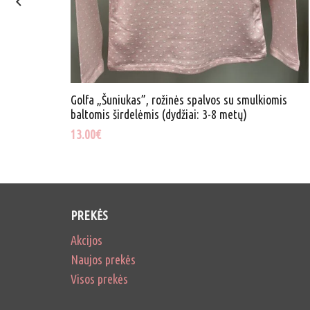
Golfa „Šuniukas”, rožinės spalvos su smulkiomis
 metų)
baltomis širdelėmis (dydžiai: 3-8 metų)
13.00
€
PREKĖS
Akcijos
Naujos prekės
Visos prekės