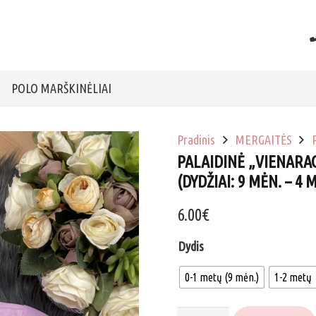
POLO MARŠKINĖLIAI
Pradinis
MERGAITĖS
PALAIDINĖ „VIENARAG
(DYDŽIAI: 9 MĖN. – 4 
6.00
€
Dydis
0-1 metų (9 mėn.)
1-2 metų
produkto