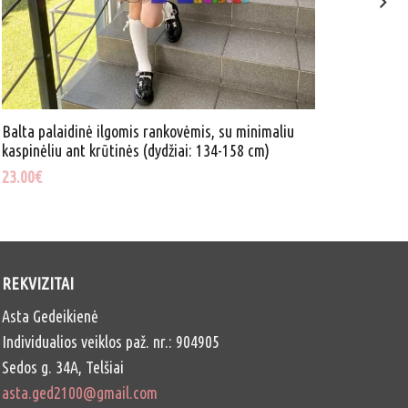
Balta palaidinė ilgomis rankovėmis, su minimaliu
Balta p
kaspinėliu ant krūtinės (dydžiai: 134-158 cm)
baltais
23.00
€
23.00
€
REKVIZITAI
Asta Gedeikienė
Individualios veiklos paž. nr.: 904905
Sedos g. 34A, Telšiai
asta.ged2100@gmail.com