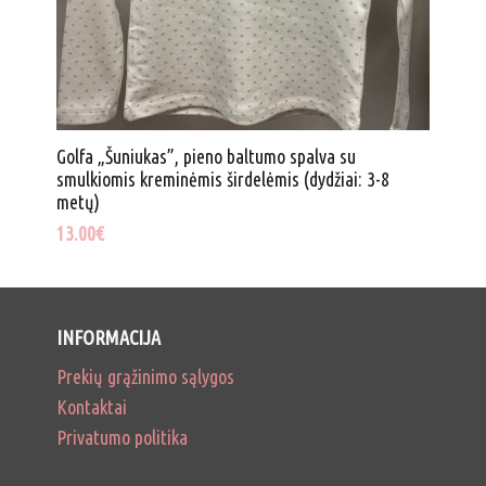
Golfa „Šuniukas”, pieno baltumo spalva su
smulkiomis kreminėmis širdelėmis (dydžiai: 3-8
metų)
13.00
€
INFORMACIJA
Prekių grąžinimo sąlygos
Kontaktai
Privatumo politika