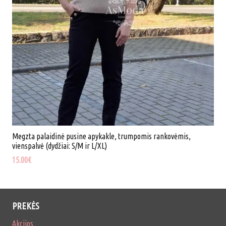
Megzta palaidinė pusine apykakle, trumpomis rankovėmis,
vienspalvė (dydžiai: S/M ir L/XL)
15.00
€
PREKĖS
Akcijos