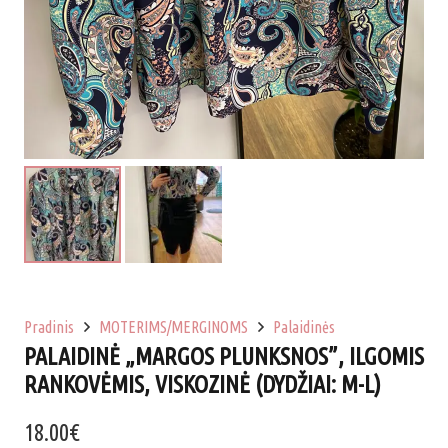
Pradinis
MOTERIMS/MERGINOMS
Palaidinės
PALAIDINĖ „MARGOS PLUNKSNOS”, ILGOMIS
RANKOVĖMIS, VISKOZINĖ (DYDŽIAI: M-L)
18.00
€