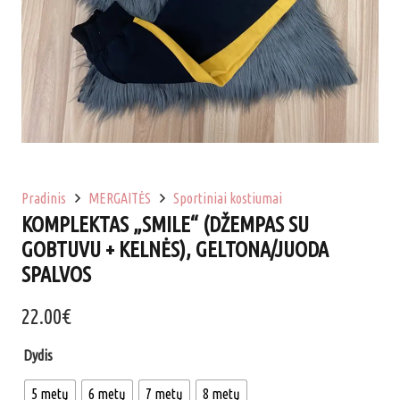
Pradinis
MERGAITĖS
Sportiniai kostiumai
KOMPLEKTAS „SMILE“ (DŽEMPAS SU
GOBTUVU + KELNĖS), GELTONA/JUODA
SPALVOS
22.00
€
Dydis
5 metų
6 metų
7 metų
8 metų