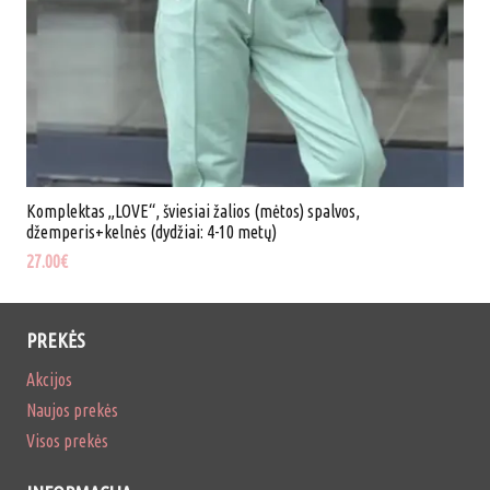
Komplektas „LOVE“, šviesiai žalios (mėtos) spalvos,
džemperis+kelnės (dydžiai: 4-10 metų)
27.00
€
PREKĖS
Akcijos
Naujos prekės
Visos prekės