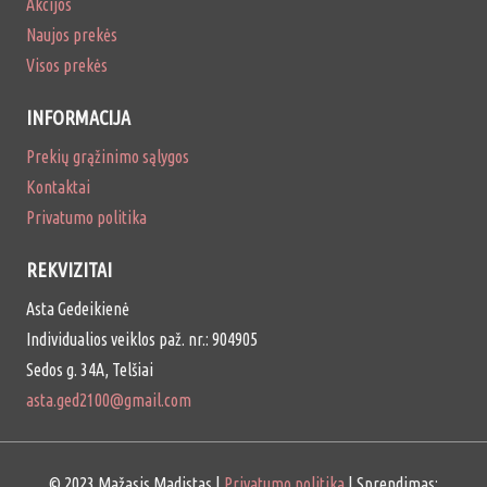
Akcijos
Naujos prekės
Visos prekės
INFORMACIJA
Prekių grąžinimo sąlygos
Kontaktai
Privatumo politika
REKVIZITAI
Asta Gedeikienė
Individualios veiklos paž. nr.: 904905
Sedos g. 34A, Telšiai
asta.ged2100@gmail.com
© 2023 Mažasis Madistas |
Privatumo politika
| Sprendimas: