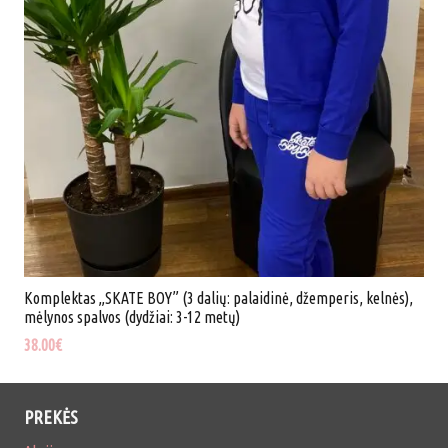
MAŽINTI
Komplektas „SKATE BOY” (3 dalių: palaidinė, džemperis, kelnės),
mėlynos spalvos (dydžiai: 3-12 metų)
38.00
€
PREKĖS