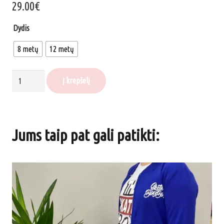
29.00
€
Dydis
8 metų
12 metų
produkto
Į krepšelį
kiekis:
Komplektas
„LION“
Jums taip pat gali patikti:
(3
dalių),
raudona/juoda
spalvos
(8-
12
metų)