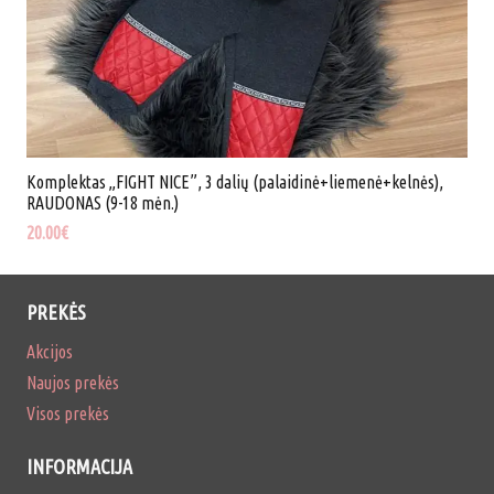
Komplektas „FIGHT NICE”, 3 dalių (palaidinė+liemenė+kelnės),
RAUDONAS (9-18 mėn.)
20.00
€
PREKĖS
Akcijos
Naujos prekės
Visos prekės
INFORMACIJA