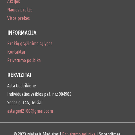
Akcijos
Naujos prekės
Visos prekės
INFORMACIJA
Prekių grąžinimo sąlygos
Kontaktai
Privatumo politika
REKVIZITAI
Asta Gedeikienė
Individualios veiklos paž. nr.: 904905
Sedos g. 34A, Telšiai
asta.ged2100@gmail.com
© 2023 Mažasis Madistas |
Privatumo politika
| Sprendimas: