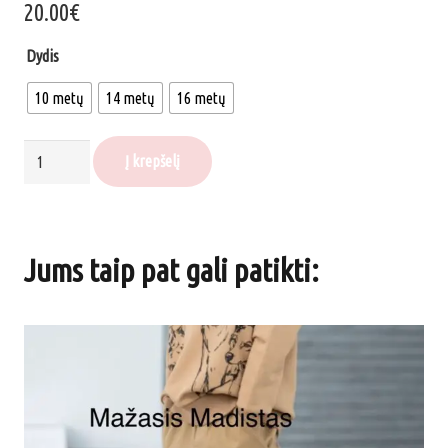
20.00
€
Dydis
10 metų
14 metų
16 metų
produkto
Į krepšelį
kiekis:
Džinsai
F26
Jums taip pat gali patikti:
"T",
liemuo
su
guma,
tamsiai
pilkos/juodos
spalvos