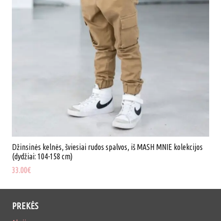
(dydžiai:
10-
16
metų)
Džinsinės kelnės, šviesiai rudos spalvos, iš MASH MNIE kolekcijos
(dydžiai: 104-158 cm)
33.00
€
PREKĖS