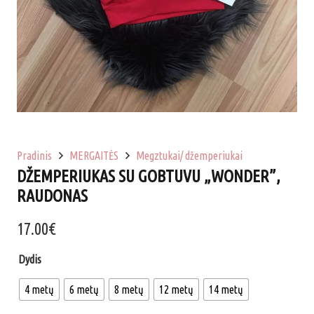
Pradinis
MERGAITĖS
Megztukai/ džemperiukai
DŽEMPERIUKAS SU GOBTUVU „WONDER”,
RAUDONAS
17.00
€
Dydis
4 metų
6 metų
8 metų
12 metų
14 metų