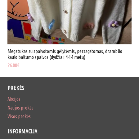
Megztukas su spalvotomis gėlytėmis, persagstomas, dramblio
kaulo baltumo spalvos (dydžiai: 4-14 metų)
26.00
€
PREKĖS
Akcijos
Naujos prekės
Visos prekės
INFORMACIJA