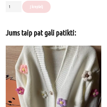
produkto
Į krepšelį
kiekis:
Džemperiukas
su
Jums taip pat gali patikti:
gobtuvu
"WONDER",
RAUDONAS