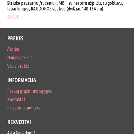
Striukė pavasariui/rudeniui „MB“, su nestoru užpildu, su gobtuvu,
labai lengva, RAUDONOS spalvos (dydžiai: 140-164 cm)
45.00
€
PREKĖS
Akcijos
Naujos prekės
Visos prekės
INFORMACIJA
Prekių grąžinimo sąlygos
Kontaktai
Privatumo politika
REKVIZITAI
Asta Gedeikienė