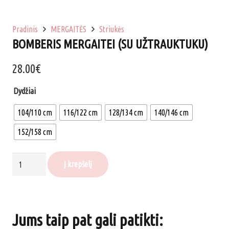
Pradinis
MERGAITĖS
Striukės
BOMBERIS MERGAITEI (SU UŽTRAUKTUKU)
28.00
€
Dydžiai
104/110 cm
116/122 cm
128/134 cm
140/146 cm
152/158 cm
produkto
Į krepšelį
kiekis:
Bomberis
mergaitei
Jums taip pat gali patikti:
(su