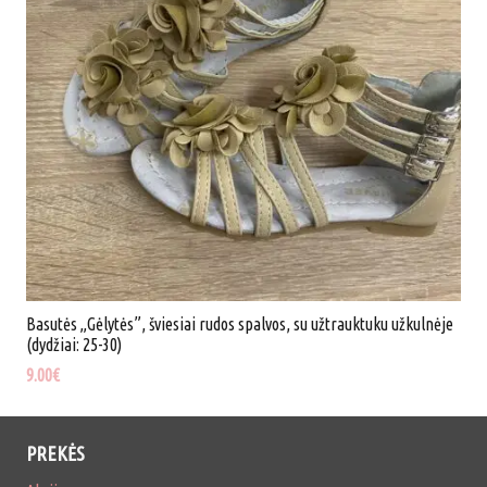
25-
30)
Basutės „Gėlytės”, šviesiai rudos spalvos, su užtrauktuku užkulnėje
(dydžiai: 25-30)
9.00
€
PREKĖS