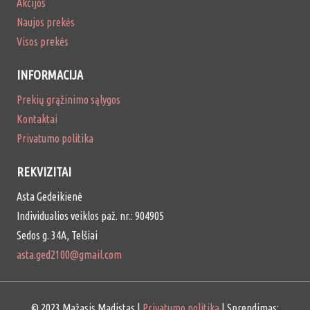
Akcijos
Naujos prekės
Visos prekės
INFORMACIJA
Prekių grąžinimo sąlygos
Kontaktai
Privatumo politika
REKVIZITAI
Asta Gedeikienė
Individualios veiklos paž. nr.: 904905
Sedos g. 34A, Telšiai
asta.ged2100@gmail.com
© 2023 Mažasis Madistas |
Privatumo politika
| Sprendimas: