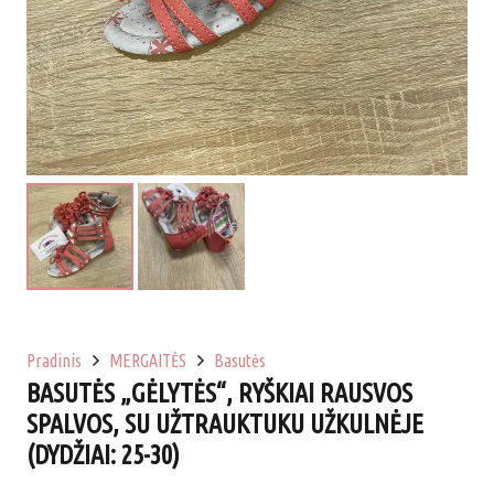
Pradinis
MERGAITĖS
Basutės
BASUTĖS „GĖLYTĖS“, RYŠKIAI RAUSVOS
SPALVOS, SU UŽTRAUKTUKU UŽKULNĖJE
(DYDŽIAI: 25-30)