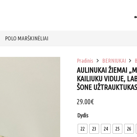
POLO MARŠKINĖLIAI
Pradinis
BERNIUKAI
B
AULINUKAI ŽIEMAI „
KAILIUKU VIDUJE, LA
ŠONE UŽTRAUKTUKAS, 
29.00
€
Dydis
22
23
24
25
26