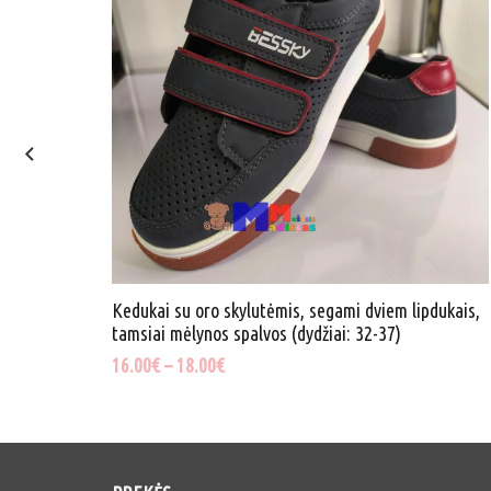
vos
Kedukai su oro skylutėmis, segami dviem lipdukais,
tamsiai mėlynos spalvos (dydžiai: 32-37)
16.00
€
–
18.00
€