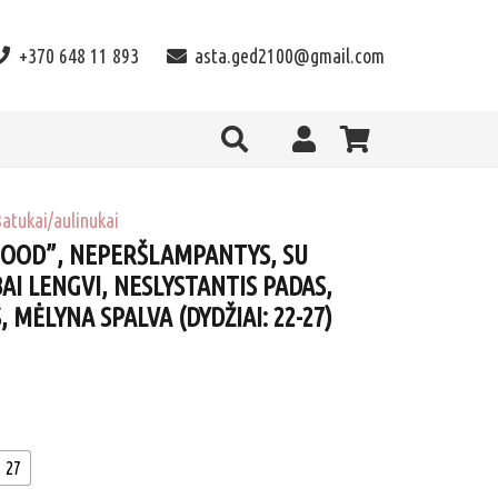
+370 648 11 893
asta.ged2100@gmail.com
atukai/aulinukai
MOOD”, NEPERŠLAMPANTYS, SU
BAI LENGVI, NESLYSTANTIS PADAS,
MĖLYNA SPALVA (DYDŽIAI: 22-27)
27