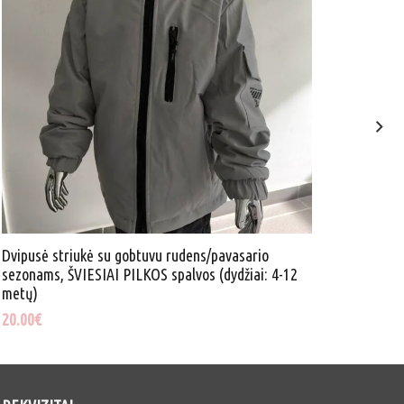
Dvipusė striukė su gobtuvu rudens/pavasario
Dvipus
sezonams, ŠVIESIAI PILKOS spalvos (dydžiai: 4-12
sezona
metų)
20.00
€
20.00
€