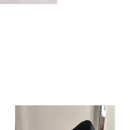
spalva
(dydžiai:
22-
27)