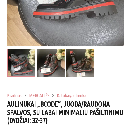
Pradinis
MERGAITĖS
Batukai/aulinukai
AULINUKAI „BCODE“, JUODA/RAUDONA
SPALVOS, SU LABAI MINIMALIU PAŠILTINIMU
(DYDŽIAI: 32-37)