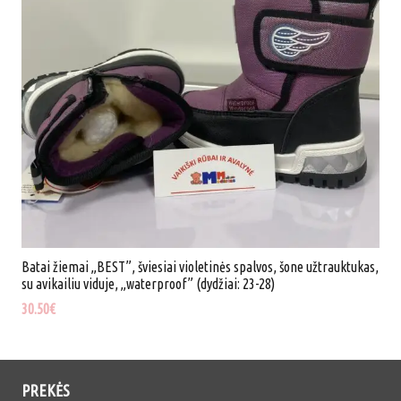
32-
37)
Batai žiemai „BEST”, šviesiai violetinės spalvos, šone užtrauktukas,
su avikailiu viduje, „waterproof” (dydžiai: 23-28)
30.50
€
PREKĖS